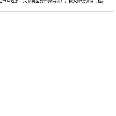
如孤立节点过多、关系类型分布异常等），极大降低调试门槛。