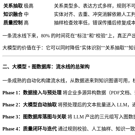
关系抽取
极高
关系类型多、表达方式多样，规则不
知识融合
中
实体对齐、去重、冲突消解依赖人工
质量控制
高
抽样检查效率低，错误传播后修复成
一条流水线下来，80% 的时间花在"标注"和"校验"上，真正
大模型的价值在于：它可以同时降低"实体识别""关系抽取""知
二、大模型 + 图数据库：流水线的总架构
一条成熟的自动化构建流水线，从数据进来到知识图谱可用，
Phase 1：数据接入与预处理
将企业多源异构数据（PDF文档、
Phase 2：大模型自动抽取
将预处理后的文本批量送入 LLM，通
Phase 3：图数据库落图与关联
将 LLM 产出的三元组写入
Phase 4：质量闭环与迭代
通过规则校验、人工抽样、知识一致性检