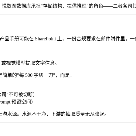
，悦数图数据库承担"存储结构、提供推理"的角色——二者各司
品手册可能在 SharePoint 上，一份合规要求在邮件附件里
R 或视觉模型提取文字信息。
单的"每 500 字切一刀"，而是：
公司"不可被切断）
mpt 预留空间）
上游水源。水源不干净，下游的抽取质量无从谈起。