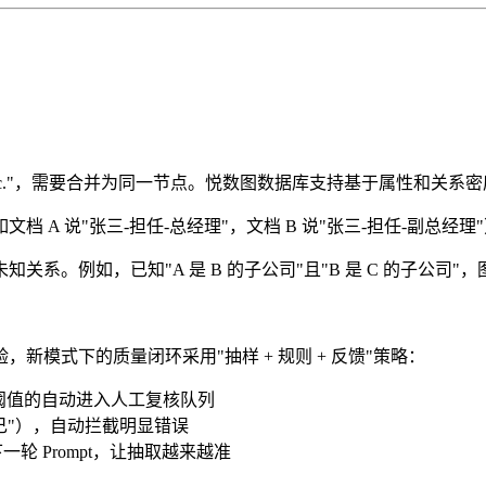
le Inc."，需要合并为同一节点。悦数图数据库支持基于属性和
档 A 说"张三-担任-总经理"，文档 B 说"张三-担任-副总
。例如，已知"A 是 B 的子公司"且"B 是 C 的子公司"，
模式下的质量闭环采用"抽样 + 规则 + 反馈"策略：
阈值的自动进入人工复核队列
己"），自动拦截明显错误
一轮 Prompt，让抽取越来越准