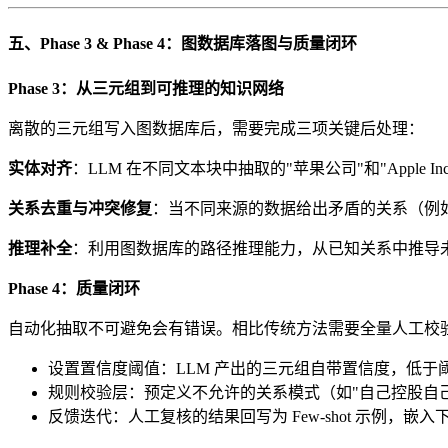
五、Phase 3 & Phase 4：图数据库落图与质量闭环
Phase 3：从三元组到可推理的知识网络
离散的三元组写入图数据库后，需要完成三项关键后处理：
实体对齐
：LLM 在不同文本块中抽取的"苹果公司"和"App
关系去重与冲突修复
：当不同来源的数据给出矛盾的关系（例如文
推理补全
：利用图数据库的路径推理能力，从已知关系中推导未知关系
Phase 4：质量闭环
自动化抽取不可避免会有错误。相比传统方法需要全量人工校验，新
设置置信度阈值：LLM 产出的三元组自带置信度，低于
规则校验层：预定义不允许的关系模式（如"自己控股自
反馈迭代：人工复核的结果回写为 Few-shot 示例，嵌入下