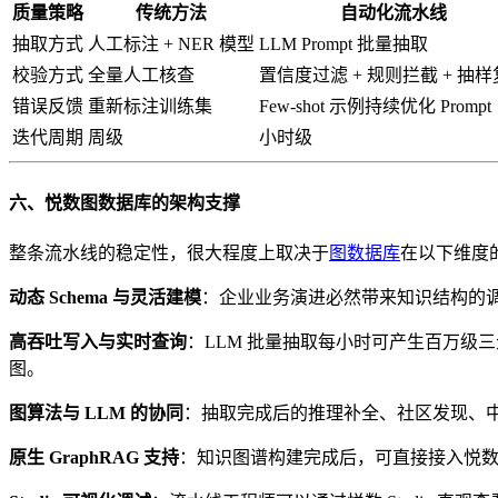
质量策略
传统方法
自动化流水线
抽取方式
人工标注 + NER 模型
LLM Prompt 批量抽取
校验方式
全量人工核查
置信度过滤 + 规则拦截 + 抽
错误反馈
重新标注训练集
Few-shot 示例持续优化 Prompt
迭代周期
周级
小时级
六、悦数图数据库的架构支撑
整条流水线的稳定性，很大程度上取决于
图数据库
在以下维度
动态 Schema 与灵活建模
：企业业务演进必然带来知识结构的调
高吞吐写入与实时查询
：LLM 批量抽取每小时可产生百万
图。
图算法与 LLM 的协同
：抽取完成后的推理补全、社区发现、
原生 GraphRAG 支持
：知识图谱构建完成后，可直接接入悦数内