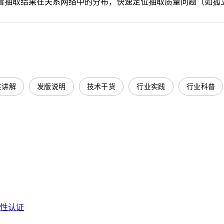
 直观查看抽取结果在关系网络中的分布，快速定位抽取质量问题（
性讲解
发版说明
技术干货
行业实践
行业科普
容性认证