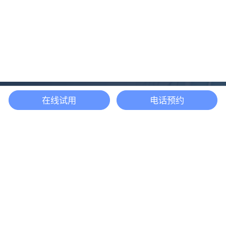
在线试用
电话预约
还等什么？现在立即
开启「悦数」图数据
库之旅吧
立即咨询