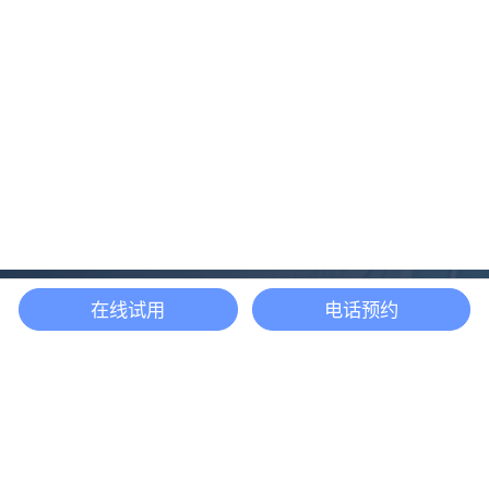
在线试用
电话预约
还等什么？现在立即
开启「悦数」图数据
库之旅吧