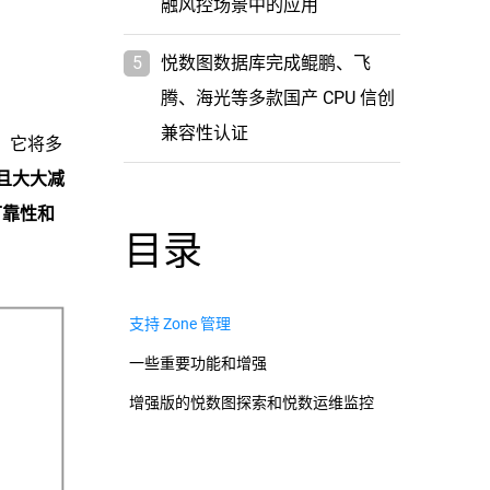
融风控场景中的应用
5
悦数图数据库完成鲲鹏、飞
腾、海光等多款国产 CPU 信创
兼容性认证
架，它将多
且大大减
可靠性和
目录
支持 Zone 管理
一些重要功能和增强
增强版的悦数图探索和悦数运维监控