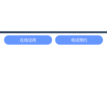
在线试用
电话预约
还等什么？现在立即
开启「悦数」图数据
库之旅吧
立即咨询