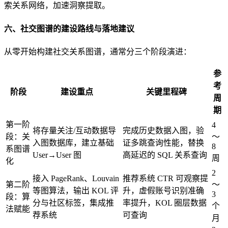
索关系网络，加速洞察提取。
六、社交图谱的建设路线与落地建议
从零开始构建社交关系图谱，通常分三个阶段演进：
参
考
阶段
建设重点
关键里程碑
周
期
第一阶
4
将存量关注/互动数据导
完成历史数据入图，验
段：关
～
入图数据库，建立基础
证多跳查询性能，替换
8
系图谱
User→User 图
高延迟的 SQL 关系查询
周
化
2
接入 PageRank、Louvain
推荐系统 CTR 可观察提
第二阶
～
等图算法，输出 KOL 评
升，虚假账号识别准确
3
段：算
分与社区标签，集成推
率提升，KOL 圈层数据
个
法赋能
荐系统
可查询
月