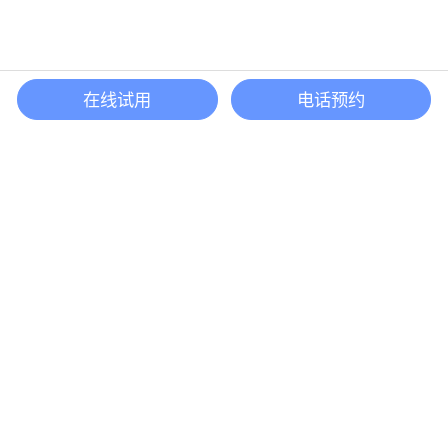
在线试用
电话预约
还等什么？现在立即
开启「悦数」图数据库之旅吧
立即咨询
联系我们
咨询企业版
contact@yueshu.com.cn
(+86)0571-58009980
杭州市余杭区仓前街道奥克斯中心五号楼 22 层
北京市海淀区复兴路甲 23 号临 5 院电子大楼 9 层