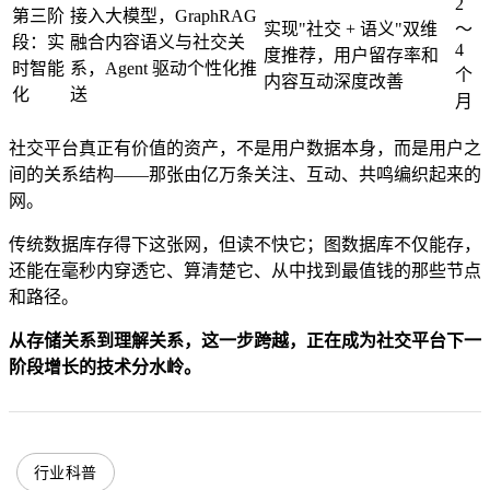
2
第三阶
接入大模型，GraphRAG
实现"社交 + 语义"双维
～
段：实
融合内容语义与社交关
4
度推荐，用户留存率和
时智能
系，Agent 驱动个性化推
个
内容互动深度改善
化
送
月
社交平台真正有价值的资产，不是用户数据本身，而是用户之
间的关系结构——那张由亿万条关注、互动、共鸣编织起来的
网。
传统数据库存得下这张网，但读不快它；图数据库不仅能存，
还能在毫秒内穿透它、算清楚它、从中找到最值钱的那些节点
和路径。
从存储关系到理解关系，这一步跨越，正在成为社交平台下一
阶段增长的技术分水岭。
行业科普