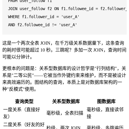
FROM
JOIN
 user_follow f2 
ON
 f1.followee_id 
=
WHERE
 f1.follower_id 
=
'user_A'
AND
 f2.followee_id 
!=
'user_A'
这是一个两次全表 JOIN，在千万级关系数据量下，这条查询
的耗时很可能超过 10 秒。三跳呢？多加一次 JOIN，查询时间
可能以分钟计。
更根本的问题是：关系型数据库的设计哲学是"行列结构"，关
系是"二等公民"——它被当作外键约束来维护，而不是被设计
来高效遍历的。图结构的查询，本质上是对数据库架构的一
种"反模式"使用。
查询类型
关系型数据库
图数据库
一度关系（直接好
毫秒级，直接读邻
毫秒级，全表扫描
友）
接
二度关系（好友的好
秒级，两次 JOIN
毫秒级，多跳遍历