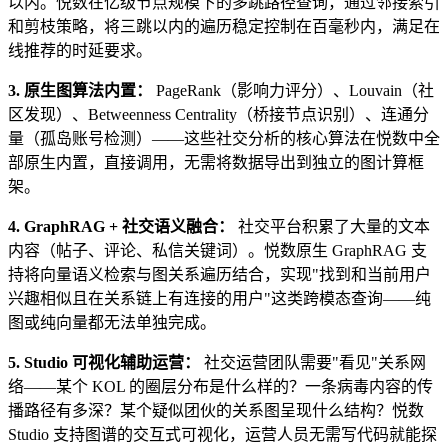
以内。悦数在亿级节点规模下的多跳路径查询，通过邻接索引
和剪枝策略，将三跳以内的遍历稳定控制在百毫秒内，满足在
线推荐的时延要求。
3. 原生图算法内置：
PageRank（影响力评分）、Louvain（社
区发现）、Betweenness Centrality（桥接节点识别）、连通分
量（孤岛账号检测）——这些社交分析的核心算法在悦数中全
部原生内置，直接调用，无需将数据导出到独立的图计算框
架。
4. GraphRAG + 社交语义融合：
社交平台积累了大量的文本
内容（帖子、评论、私信关键词）。悦数原生 GraphRAG 支
持将向量语义检索与图关系遍历结合，实现"找到和当前用户
兴趣相似且在关系链上有连接的用户"这类跨模态查询——纯
图或纯向量都无法单独完成。
5. Studio 可视化辅助运营：
社交运营团队需要"看见"关系网
络——某个 KOL 的圈层分布是什么样的？一条病毒内容的传
播路径有多深？某个疑似团伙的关系图呈现什么结构？悦数
Studio 支持图谱的交互式可视化，运营人员无需写代码就能探