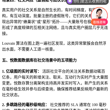
场景四：社交风控（虚假账号团伙识别）
你们是怎么收费的呢
真实用户的社交关系是自然生长的，有时间梯度，有圈层结
构，有互动深度。批量注册的虚假账号，它们的关系图通常呈
现出异常的"蜂巢状"或"星形"拓扑——大量账号在极短时间内
形成了高度规律的互相关注网络，且与真实用户圈层几乎无连
接。
Louvain 算法在图上跑一遍社区发现，这类异常聚簇会自然浮
出水面，不需要人工逐一核查。
五、悦数图数据库在社交场景中的五项能力
1. 亿级图的实时读写：
活跃社交平台的关注关系数据动辄百
亿条，用户每天的新增关注、取关、互动行为实时产生大量图
变更。悦数存算分离架构支持高并发实时写入，新产生的关系
在毫秒级生效并参与后续查询，确保推荐结果反映用户最新的
社交状态。
2. 多跳路径的毫秒级响应：
社交推荐的 SLA 通常在 100 毫秒