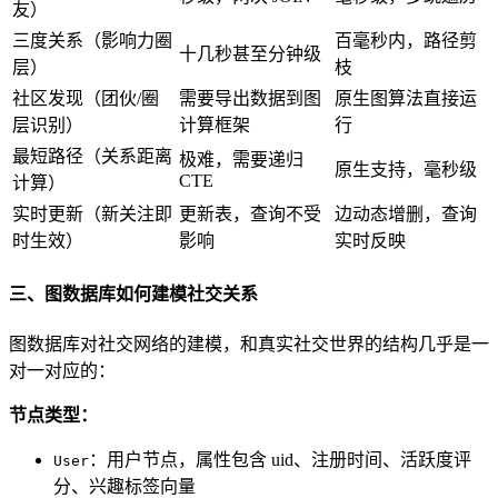
友）
三度关系（影响力圈
百毫秒内，路径剪
十几秒甚至分钟级
层）
枝
社区发现（团伙/圈
需要导出数据到图
原生图算法直接运
层识别）
计算框架
行
最短路径（关系距离
极难，需要递归
原生支持，毫秒级
CTE
计算）
实时更新（新关注即
更新表，查询不受
边动态增删，查询
时生效）
影响
实时反映
三、图数据库如何建模社交关系
图数据库对社交网络的建模，和真实社交世界的结构几乎是一
对一对应的：
节点类型：
：用户节点，属性包含 uid、注册时间、活跃度评
User
分、兴趣标签向量