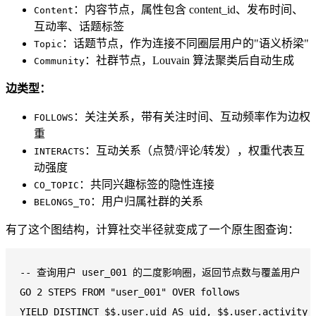
：内容节点，属性包含 content_id、发布时间、
Content
互动率、话题标签
：话题节点，作为连接不同圈层用户的"语义桥梁"
Topic
：社群节点，Louvain 算法聚类后自动生成
Community
边类型：
：关注关系，带有关注时间、互动频率作为边权
FOLLOWS
重
：互动关系（点赞/评论/转发），权重代表互
INTERACTS
动强度
：共同兴趣标签的隐性连接
CO_TOPIC
：用户归属社群的关系
BELONGS_TO
有了这个图结构，计算社交半径就变成了一个原生图查询：
-- 查询用户 user_001 的二度影响圈，返回节点数与覆盖用户
GO 
2
 STEPS 
FROM
 "user_001" 
OVER
 follows

YIELD 
DISTINCT
 $$
.
user
.uid 
AS
 uid, $$
.
user
.activity_