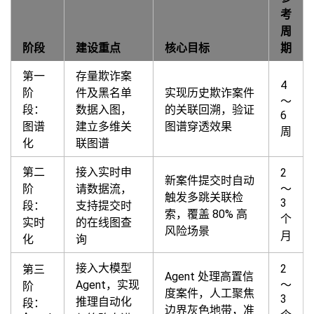
考
周
阶段
建设重点
核心目标
期
第一
存量欺诈案
4
阶
件及黑名单
实现历史欺诈案件
～
段：
数据入图，
的关联回溯，验证
6
图谱
建立多维关
图谱穿透效果
周
化
联图谱
第二
接入实时申
2
新案件提交时自动
阶
请数据流，
～
触发多跳关联检
3
段：
支持提交时
索，覆盖 80% 高
个
实时
的在线图查
风险场景
月
化
询
接入大模型
2
第三
Agent 处理高置信
Agent，实现
～
阶
度案件，人工聚焦
3
推理自动化
段：
边界灰色地带，准