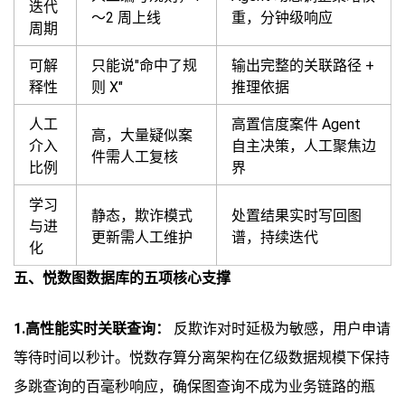
迭代
～2 周上线
重，分钟级响应
周期
可解
只能说"命中了规
输出完整的关联路径 +
释性
则 X"
推理依据
人工
高置信度案件 Agent
高，大量疑似案
介入
自主决策，人工聚焦边
件需人工复核
比例
界
学习
静态，欺诈模式
处置结果实时写回图
与进
更新需人工维护
谱，持续迭代
化
五、悦数图数据库的五项核心支撑
1.高性能实时关联查询：
反欺诈对时延极为敏感，用户申请
等待时间以秒计。悦数存算分离架构在亿级数据规模下保持
多跳查询的百毫秒响应，确保图查询不成为业务链路的瓶