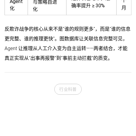
个
Agent
与策略自进
确率提升 ≥ 30%
月
化
化
反欺诈战争的核心从来不是"谁的规则更多"，而是"谁的信息
更完整、谁的推理更快"。图数据库让关联信息完整可见，
Agent 让推理从人工介入变为自主运转——两者结合，才能
真正实现从"出事再报警"到"事前主动拦截"的质变。
行业科普