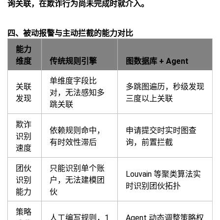
询关联，在欺诈行为尚未完成时就介入。
四、被动报警与主动拦截的能力对比
能力
维度
传统规则引擎
图数据库 + Agent
单维度字段比
关联
多跳图遍历，秒级发现
对，无法感知多
发现
三度以上关联
跳关联
欺诈
依赖规则命中，
申请提交时实时图查
识别
有时效性滞后
询，前置拦截
速度
团伙
只能识别单个账
Louvain 等聚类算法实
识别
户，无法建模团
时识别团伙拓扑
能力
伙
策略
人工编写规则，1
Agent 动态调整策略权